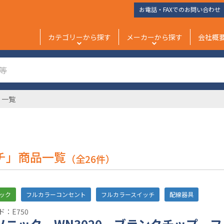
お電話・FAXでのお問い合わせ
カテゴリーから探す
メーカーから探す
会社概
」一覧
チ」商品一覧
（全26件）
ック
フルカラーコンセント
フルカラースイッチ
配線器具
：E750
ソニック WN3020 ブランクチップ 