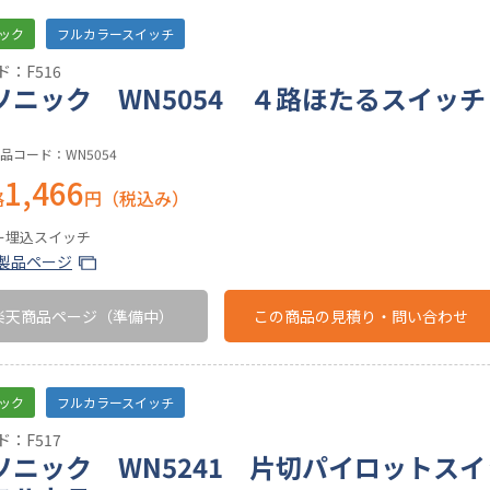
ック
フルカラースイッチ
：F516
ソニック WN5054 ４路ほたるスイッ
品コード：WN5054
1,466
格
円（税込み）
ー埋込スイッチ
製品ページ
楽天商品ページ
（準備中）
この商品の
見積り・問い合わせ
ック
フルカラースイッチ
：F517
ソニック WN5241 片切パイロットス