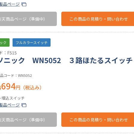
製品ページ
楽天商品ページ
（準備中）
この商品の
見積り・問い合わせ
ック
フルカラースイッチ
：F515
ソニック WN5052 ３路ほたるスイッ
品コード：WN5052
694
格
円（税込み）
ー埋込スイッチ
製品ページ
楽天商品ページ
（準備中）
この商品の
見積り・問い合わせ