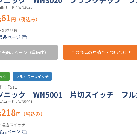
品コード：WN3020
61
格
円（税込み）
ー配線器具
製品ページ
楽天商品ページ
（準備中）
この商品の
見積り・問い合わせ
ック
フルカラースイッチ
：F511
ソニック WN5001 片切スイッチ フ
品コード：WN5001
218
格
円（税込み）
ー埋込スイッチ
製品ページ