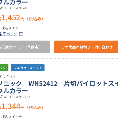
フルカラー
品コード：WN5241
1,452
格
円（税込み）
ー埋込スイッチ
製品ページ
楽天商品ページ
（準備中）
この商品の
見積り・問い合わせ
ック
フルカラースイッチ
：F519
ソニック WN52412 片切パイロットス
フルカラー
品コード：WN52412
1,344
格
円（税込み）
ー埋込スイッチ