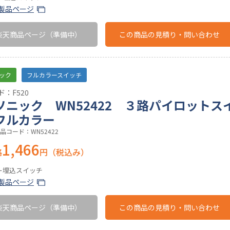
製品ページ
楽天商品ページ
（準備中）
この商品の
見積り・問い合わせ
ック
フルカラースイッチ
：F520
ソニック WN52422 ３路パイロットス
フルカラー
品コード：WN52422
1,466
格
円（税込み）
ー埋込スイッチ
製品ページ
楽天商品ページ
（準備中）
この商品の
見積り・問い合わせ