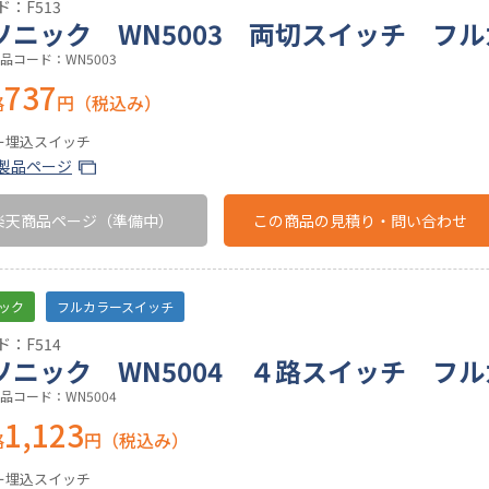
：F513
ソニック WN5003 両切スイッチ フ
品コード：WN5003
737
格
円（税込み）
ー埋込スイッチ
製品ページ
楽天商品ページ
（準備中）
この商品の
見積り・問い合わせ
ック
フルカラースイッチ
：F514
ソニック WN5004 ４路スイッチ フ
品コード：WN5004
1,123
格
円（税込み）
ー埋込スイッチ