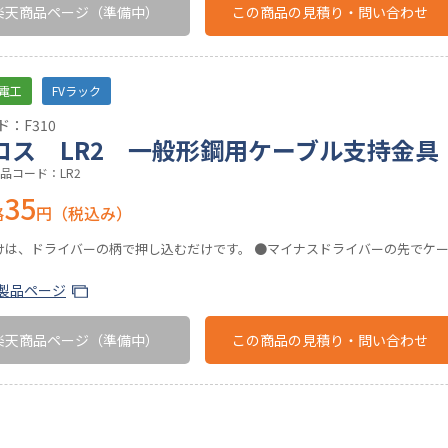
楽天商品ページ
（準備中）
この商品の
見積り・問い合わせ
電工
FVラック
：F310
ロス LR2 一般形鋼用ケーブル支持金具
品コード：LR2
35
格
円（税込み）
けは、ドライバーの柄で押し込むだけです。 ●マイナスドライバーの先でケ
製品ページ
楽天商品ページ
（準備中）
この商品の
見積り・問い合わせ