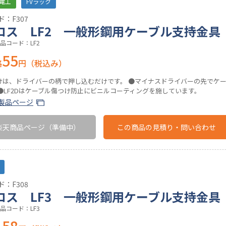
電工
FVラック
：F307
ロス LF2 一般形鋼用ケーブル支持金具
品コード：LF2
55
格
円（税込み）
けは、ドライバーの柄で押し込むだけです。 ●マイナスドライバーの先でケ
 ●LF2Dはケーブル傷つけ防止にビニルコーティングを施しています。
製品ページ
楽天商品ページ
（準備中）
この商品の
見積り・問い合わせ
：F308
ロス LF3 一般形鋼用ケーブル支持金具
品コード：LF3