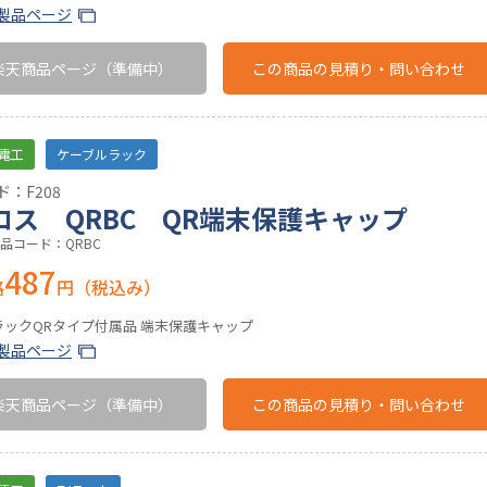
製品ページ
楽天商品ページ
（準備中）
この商品の
見積り・問い合わせ
電工
ケーブルラック
：F208
ロス QRBC QR端末保護キャップ
品コード：QRBC
487
格
円（税込み）
ラックQRタイプ付属品 端末保護キャップ
製品ページ
楽天商品ページ
（準備中）
この商品の
見積り・問い合わせ