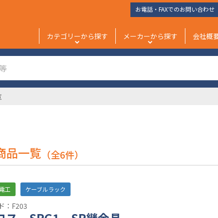
お電話・FAXでのお問い合わせ
カテゴリーから探す
メーカーから探す
会社概
覧
商品一覧
（全6件）
電工
ケーブルラック
：F203
ロス SRG1 SR継金具