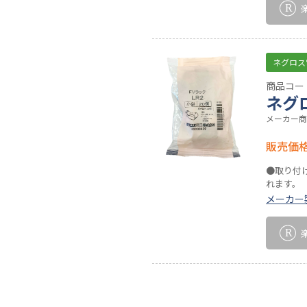
ネグロス
商品コード
ネグ
メーカー商
販売価
●取り付
れます。
メーカー