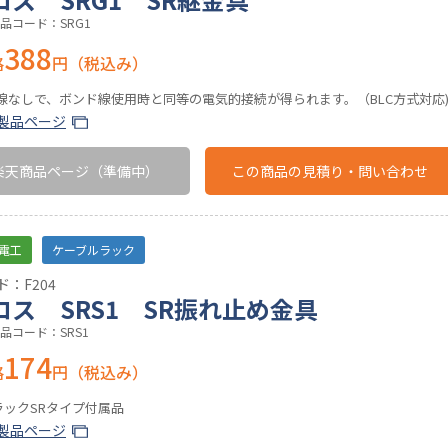
品コード：SRG1
388
格
円（税込み）
ド線なしで、ボンド線使用時と同等の電気的接続が得られます。（BLC方式対応
製品ページ
楽天商品ページ
（準備中）
この商品の
見積り・問い合わせ
電工
ケーブルラック
：F204
ロス SRS1 SR振れ止め金具
品コード：SRS1
174
格
円（税込み）
ラックSRタイプ付属品
製品ページ