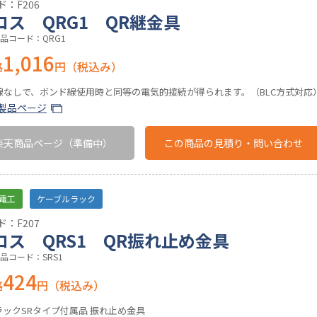
：F206
ロス QRG1 QR継金具
品コード：QRG1
1,016
格
円（税込み）
線なしで、ボンド線使用時と同等の電気的接続が得られます。（BLC方式対応）
製品ページ
楽天商品ページ
（準備中）
この商品の
見積り・問い合わせ
電工
ケーブルラック
：F207
ロス QRS1 QR振れ止め金具
品コード：SRS1
424
格
円（税込み）
ラックSRタイプ付属品 振れ止め金具