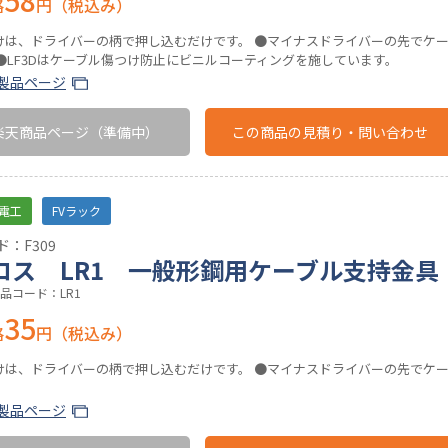
58
格
円（税込み）
けは、ドライバーの柄で押し込むだけです。 ●マイナスドライバーの先でケ
 ●LF3Dはケーブル傷つけ防止にビニルコーティングを施しています。
製品ページ
楽天商品ページ
（準備中）
この商品の
見積り・問い合わせ
電工
FVラック
：F309
ロス LR1 一般形鋼用ケーブル支持金具
品コード：LR1
35
格
円（税込み）
けは、ドライバーの柄で押し込むだけです。 ●マイナスドライバーの先でケ
製品ページ