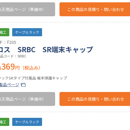
楽天商品ページ
（準備中）
この商品の
見積り・問い合わせ
電工
ケーブルラック
：F205
ロス SRBC SR端末キャップ
品コード：SRBC
369
格
円（税込み）
ラックSRタイプ付属品 端末保護キャップ
製品ページ
楽天商品ページ
（準備中）
この商品の
見積り・問い合わせ
電工
ケーブルラック