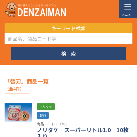
メニュー
キーワード検索
検 索
「替刃」商品一覧
（全4件）
ノリタケ
替刃
商品コード：H705
ノリタケ スーパーリトル1.0 10枚
入り