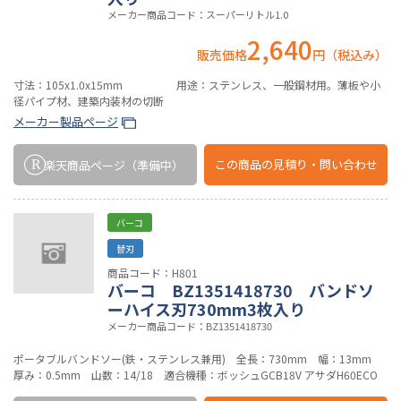
メーカー商品コード：スーパーリトル1.0
2,640
販売価格
円（税込み）
寸法：105x1.0x15mm 用途：ステンレス、一般鋼材用。薄板や小
径パイプ材、建築内装材の切断
メーカー製品ページ
この商品の
見積り・問い合わせ
楽天商品ページ
（準備中）
バーコ
替刃
商品コード：H801
バーコ BZ1351418730 バンドソ
ーハイス刃730mm3枚入り
メーカー商品コード：BZ1351418730
ポータブルバンドソー(鉄・ステンレス兼用) 全長：730mm 幅：13mm
厚み：0.5mm 山数：14/18 適合機種：ボッシュGCB18V アサダH60ECO