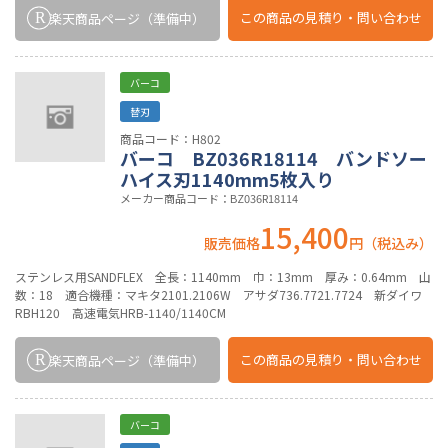
この商品の
見積り・問い合わせ
楽天商品ページ
（準備中）
バーコ
替刃
商品コード：H802
バーコ BZ036R18114 バンドソー
ハイス刃1140mm5枚入り
メーカー商品コード：BZ036R18114
15,400
販売価格
円（税込み）
ステンレス用SANDFLEX 全長：1140mm 巾：13mm 厚み：0.64mm 山
数：18 適合機種：マキタ2101.2106W アサダ736.7721.7724 新ダイワ
RBH120 高速電気HRB-1140/1140CM
この商品の
見積り・問い合わせ
楽天商品ページ
（準備中）
バーコ