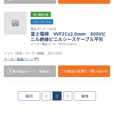
富士電線工業
パワーケーブル
商品コード：K153
富士電線 VVF2Cx2.0mm 600Vビ
ニル絶縁ビニルシースケーブル平形
メーカー商品コード：VVF2Cx2.0mm
ＶＶＦ（住宅・クーラー配線） JIS C 3342
メーカー製品ページ
この商品の
見積り・問い合わせ
楽天商品ページ
（準備中）
最初
＜
1
＞
最後