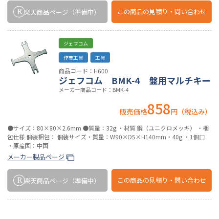
この商品の
見積り・問い合わせ
楽天商品ページ
（準備中）
ジェフコム
作業工具
工具
商品コード：H600
ジェフコム BMK-4 盤用マルチキー
メーカー商品コード：BMK-4
858
販売価格
円（税込み）
●サイズ：80×80×2.6mm ●質量：32g ・材質 鋼（ユニクロメッキ） ・梱
包仕様 個装梱包： 個装サイズ・質量：W90×D5×H140mm・40g ・1個口
・原産国：中国
メーカー製品ページ
この商品の
見積り・問い合わせ
楽天商品ページ
（準備中）