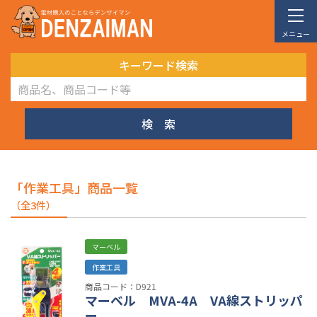
メニュー
キーワード検索
検 索
「作業工具」商品一覧
（全3件）
マーベル
作業工具
商品コード：D921
マーベル MVA-4A VA線ストリッパ
ー