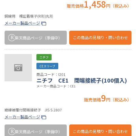
1,458
販売価格
円（税込み）
銅線用 裸圧着端子(R形)丸形
メーカー製品ページ
この商品の
見積り・問い合わせ
楽天商品ページ
（準備中）
ニチフ
CEスリーブ
商品コード：I201
ニチフ CE1 閉端接続子(100個入)
メーカー商品コード：CE1
9
販売価格
円（税込み）
絶縁被覆付閉端接続子 JIS S 2807
メーカー製品ページ
この商品の
見積り・問い合わせ
楽天商品ページ
（準備中）