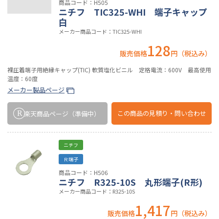
商品コード：H505
ニチフ TIC325-WHI 端子キャップ
白
メーカー商品コード：TIC325-WHI
128
販売価格
円（税込み）
裸圧着端子用絶縁キャップ(TIC) 軟質塩化ビニル 定格電流：600V 最高使用
温度：60度
メーカー製品ページ
この商品の
見積り・問い合わせ
楽天商品ページ
（準備中）
ニチフ
Ｒ端子
商品コード：H506
ニチフ R325-10S 丸形端子(R形)
メーカー商品コード：R325-10S
1,417
販売価格
円（税込み）