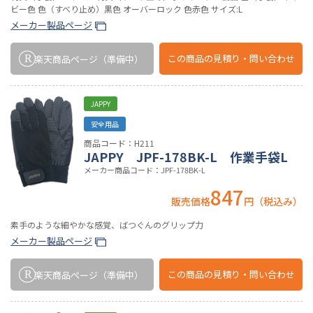
ビー色 色（すべり止め）黒色 オーバーロック 色赤色 サイズ:L
メーカー製品ページ
この商品の
見積り・問い合わせ
楽天商品ページ
（準備中）
JAPPY
安全用品
商品コード：H211
JAPPY JPF-178BK-L 作業手袋L
メーカー商品コード：JPF-178BK-L
847
販売価格
円（税込み）
素手のような細やかな感覚、ばつぐんのグリップ力
メーカー製品ページ
この商品の
見積り・問い合わせ
楽天商品ページ
（準備中）