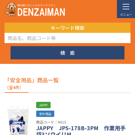
メニュー
キーワード検索
検 索
「安全用品」商品一覧
（全4件）
JAPPY
安全用品
商品コード：A915
JAPPY JPS-178B-3PM 作業用手
袋3ソウイリM