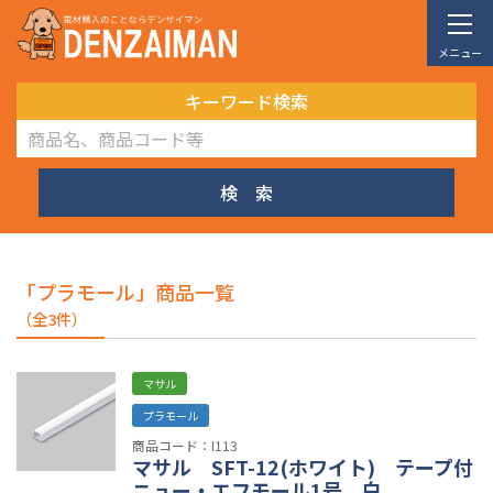
メニュー
キーワード検索
検 索
「プラモール」商品一覧
（全3件）
マサル
プラモール
商品コード：I113
マサル SFT-12(ホワイト) テープ付
ニュー・エフモール1号 白