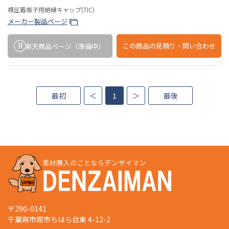
裸圧着端子用絶縁キャップ(TIC)
メーカー製品ページ
この商品の
見積り・問い合わせ
楽天商品ページ
（準備中）
最初
＜
1
＞
最後
〒290-0141
千葉県市原市ちはら台東 4-12-2