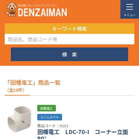
メニュー
キーワード検索
検 索
「因幡電工」商品一覧
（全10件）
因幡電工
スリムダクト
商品コード：H101
因幡電工 LDC-70-I コーナー立面
90°