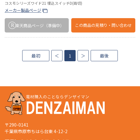
コスモシリーズワイド21 埋込スイッチD(両切)
メーカー製品ページ
この商品の
見積り・問い合わせ
楽天商品ページ
（準備中）
最初
＜
1
＞
最後
〒290-0141
千葉県市原市ちはら台東 4-12-2