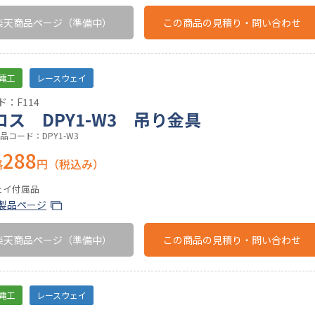
楽天商品ページ
（準備中）
この商品の
見積り・問い合わせ
電工
レースウェイ
：F114
ロス DPY1-W3 吊り金具
品コード：DPY1-W3
288
格
円（税込み）
ェイ付属品
製品ページ
楽天商品ページ
（準備中）
この商品の
見積り・問い合わせ
電工
レースウェイ