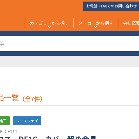
お電話・FAXでのお問い合わせ
カテゴリーから探す
メーカーから探す
会社概
品一覧
（全7件）
電工
レースウェイ
：F111
ロス DF1C カバー留め金具