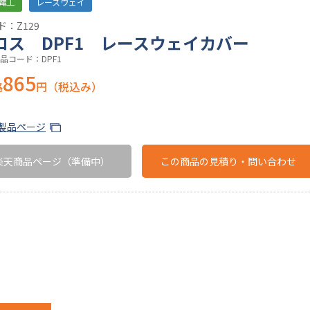
電工
レースウェイ
：Z129
ロス DPF1 レースウェイカバー
品コード：DPF1
865
格
円（税込み）
製品ページ
楽天商品ページ
（準備中）
この商品の
見積り・問い合わせ