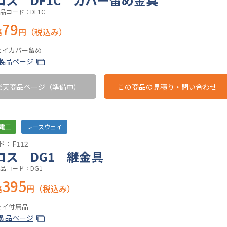
品コード：DF1C
79
格
円（税込み）
ェイカバー留め
製品ページ
楽天商品ページ
（準備中）
この商品の
見積り・問い合わせ
電工
レースウェイ
：F112
ロス DG1 継金具
品コード：DG1
395
格
円（税込み）
ェイ付属品
製品ページ