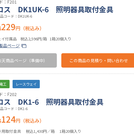
：F201
ロス DK1UK-6 照明器具取付金具
コード：DK1UK-6
229
格
円（税込み）
イ付属品 税込2,596円/箱 1箱20個入り
製品ページ
楽天商品ページ
（準備中）
この商品の
見積り・問い合わせ
電工
レースウェイ
：F202
ロス DK1-6 照明器具取付金具
品コード：DK1-6
124
格
円（税込み）
用取付金具 税込1,430円／箱 1箱20個入り