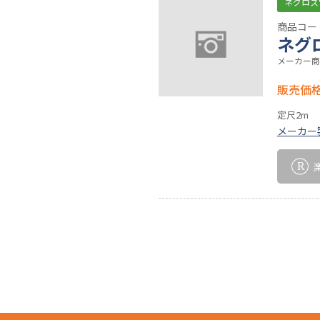
ネグロス
商品コード
ネグ
メーカー商
販売価
定尺2m
メーカー