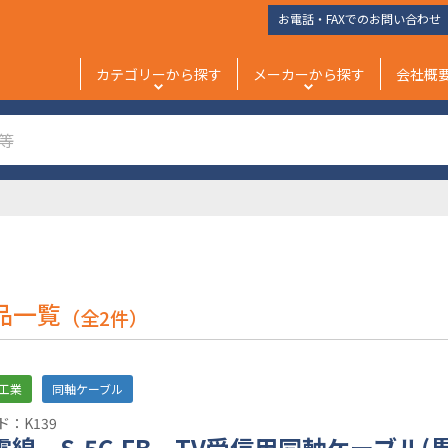
お電話・FAXでのお問い合わせ
カテゴリーから探す
メーカーから探す
会社概
品一覧
（全2件）
工業
同軸ケーブル
：K139
線 S-5C-FB TV受信用同軸ケーブル(黒